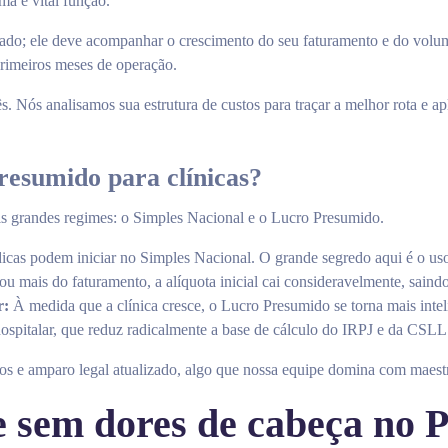
ma e vital função.
ado; ele deve acompanhar o crescimento do seu faturamento e do volu
primeiros meses de operação.
. Nós analisamos sua estrutura de custos para traçar a melhor rota e a
resumido para clínicas?
ois grandes regimes: o Simples Nacional e o Lucro Presumido.
icas podem iniciar no Simples Nacional. O grande segredo aqui é o us
 ou mais do faturamento, a alíquota inicial cai consideravelmente, sai
r:
À medida que a clínica cresce, o Lucro Presumido se torna mais intel
hospitalar, que reduz radicalmente a base de cálculo do IRPJ e da CSLL
os e amparo legal atualizado, algo que nossa equipe domina com maestr
e sem dores de cabeça no 