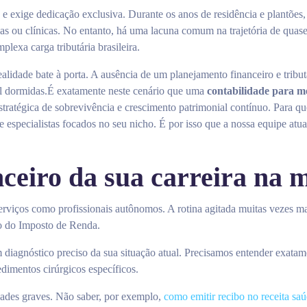
e exige dedicação exclusiva. Durante os anos de residência e plantões, 
icas ou clínicas. No entanto, há uma lacuna comum na trajetória de quas
lexa carga tributária brasileira.
alidade bate à porta. A ausência de um planejamento financeiro e tribu
al dormidas.É exatamente neste cenário que uma
contabilidade para 
tratégica de sobrevivência e crescimento patrimonial contínuo. Para que
de especialistas focados no seu nicho. É por isso que a nossa equipe atu
nceiro da sua carreira na 
erviços como profissionais autônomos. A rotina agitada muitas vezes m
ão do Imposto de Renda.
m diagnóstico preciso da sua situação atual. Precisamos entender exata
edimentos cirúrgicos específicos.
idades graves. Não saber, por exemplo,
como emitir recibo no receita sa