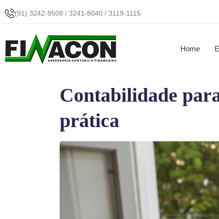
(91) 3242-9508 / 3241-8040 / 3119-1115
Home
E
Contabilidade par
prática