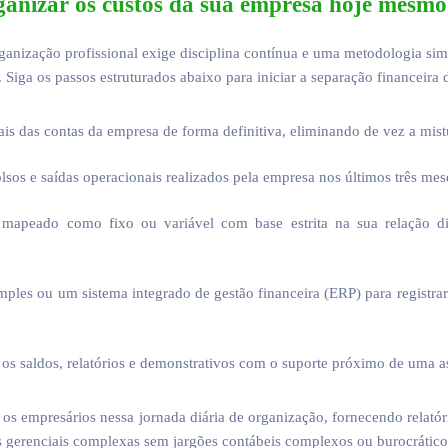
anizar os custos da sua empresa hoje mesmo
ganização profissional exige disciplina contínua e uma metodologia si
. Siga os passos estruturados abaixo para iniciar a separação financeira 
ais das contas da empresa de forma definitiva, eliminando de vez a mist
lsos e saídas operacionais realizados pela empresa nos últimos três me
m mapeado como fixo ou variável com base estrita na sua relação 
imples ou um sistema integrado de gestão financeira (ERP) para registra
os saldos, relatórios e demonstrativos com o suporte próximo de uma as
os empresários nessa jornada diária de organização, fornecendo relatóri
s gerenciais complexas sem jargões contábeis complexos ou burocrático