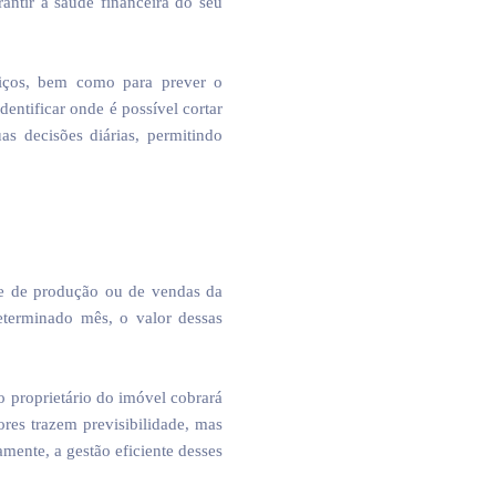
antir a saúde financeira do seu
rviços, bem como para prever o
entificar onde é possível cortar
s decisões diárias, permitindo
me de produção ou de vendas da
terminado mês, o valor dessas
o proprietário do imóvel cobrará
res trazem previsibilidade, mas
ente, a gestão eficiente desses