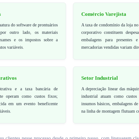
s
Comércio Varejista
inatura do software de prontuários
A taxa de condomínio da loja no 
por outro lado, os materiais
corporativo constituem despesa
 exames e os impostos sobre a
embalagens para presentes 
stos variáveis.
mercadorias vendidas variam dir
rativos
Setor Industrial
trativa e a taxa bancária de
A depreciação linear das máquin
te operam como custos fixos;
industrial atuam como custos 
ecida em um evento beneficente
insumos básicos, embalagens de
iáveis.
na linha de montagem flutuam c
us clientes nesse processo desde o primeiro passo, com linguagem cla