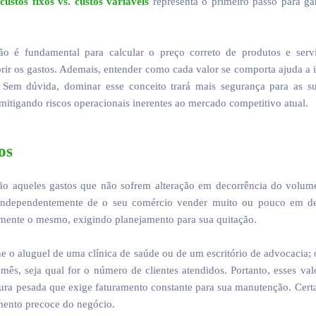
e
custos fixos vs. custos variáveis
representa o primeiro passo para gar
ação é fundamental para calcular o preço correto de produtos e se
rir os gastos. Ademais, entender como cada valor se comporta ajuda a id
Sem dúvida, dominar esse conceito trará mais segurança para as sua
 mitigando riscos operacionais inerentes ao mercado competitivo atual.
os
 são aqueles gastos que não sofrem alteração em decorrência do volu
 independentemente de o seu comércio vender muito ou pouco em de
mente o mesmo, exigindo planejamento para sua quitação.
ine o aluguel de uma clínica de saúde ou de um escritório de advocacia; 
ês, seja qual for o número de clientes atendidos. Portanto, esses valo
ra pesada que exige faturamento constante para sua manutenção. Certam
mento precoce do negócio.