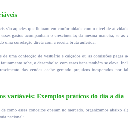
iáveis
áveis são aqueles que flutuam em conformidade com o nível de atividad
, esses gastos acompanham o crescimento; da mesma maneira, se as 
 uma correlação direta com a receita bruta auferida.
s de uma confecção de vestuário e calçados ou as comissões pagas a
 faturamento sobe, o desembolso com esses itens também se eleva. Inclu
escimento das vendas acabe gerando prejuízos inesperados por fa
tos variáveis: Exemplos práticos do dia a dia
ção de como esses conceitos operam no mercado, organizamos abaixo al
omia nacional: