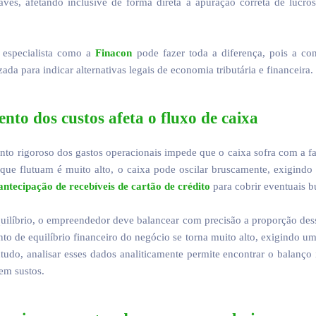
aves, afetando inclusive de forma direta a apuração correta de lucros
 especialista como a
Finacon
pode fazer toda a diferença, pois a cons
da para indicar alternativas legais de economia tributária e financeira.
o dos custos afeta o fluxo de caixa
o rigoroso dos gastos operacionais impede que o caixa sofra com a falt
ue flutuam é muito alto, o caixa pode oscilar bruscamente, exigindo
antecipação de recebíveis de cartão de crédito
para cobrir eventuais b
uilíbrio, o empreendedor deve balancear com precisão a proporção dessa
to de equilíbrio financeiro do negócio se torna muito alto, exigindo u
tudo, analisar esses dados analiticamente permite encontrar o balanço
sem sustos.